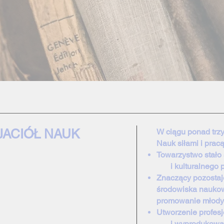
JACIÓŁ NAUK
W ciągu ponad trzy
Nauk siłami i prac
Towarzystwo stał
i kulturalnego pej
Znaczący pozostaj
środowiska nauko
promowanie młody
Utworzenie profe
i wyprodukowanie