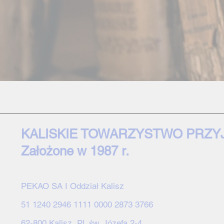
KALISKIE TOWARZYSTWO PRZY
Założone w 1987 r.
PEKAO SA I Oddział Kalisz
51 1240 2946 1111 0000 2873 3766
62-800 Kalisz Pl. św. Józefa 2-4