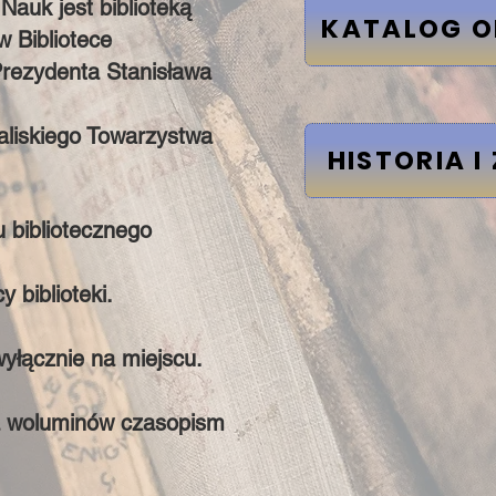
Nauk jest biblioteką
KATALOG O
 Bibliotece
Prezydenta Stanisława
aliskiego Towarzystwa
HISTORIA I
 bibliotecznego
 biblioteki.
wyłącznie na miejscu.
ca woluminów czasopism