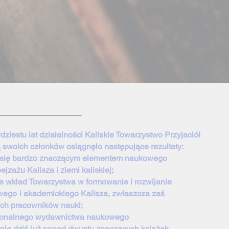
dziestu lat działalności Kaliskie Towarzystwo Przyjaciół
ą swoich członków osiągnęło następujące rezultaty:
o się bardzo znaczącym elementem naukowego
zażu Kalisza i ziemi kaliskiej;
e wkład Towarzystwa w formowanie i rozwijanie
wego
i akademickiego Kalisza, zwłaszcza zaś
ch pracowników nauki;
sjonalnego wydawnictwa naukowego
 dziś już ponad dwustu znaczących książek