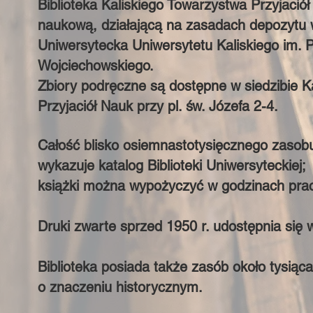
Biblioteka Kaliskiego Towarzystwa Przyjaciół 
naukową, działającą na zasadach depozytu w
Uniwersytecka Uniwersytetu Kaliskiego im. 
Wojciechowskiego.
Zbiory podręczne są dostępne w siedzibie K
Przyjaciół Nauk przy pl. św. Józefa 2-4.
Całość blisko osiemnastotysięcznego zasobu
wykazuje katalog Biblioteki Uniwersyteckiej;
książki można wypożyczyć w godzinach pracy
Druki zwarte sprzed 1950 r. udostępnia się 
Biblioteka posiada także zasób około tysią
o znaczeniu historycznym.