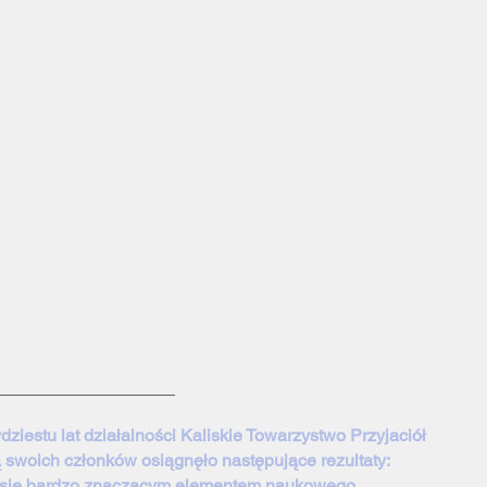
dziestu lat działalności Kaliskie Towarzystwo Przyjaciół
ą swoich członków osiągnęło następujące rezultaty:
o się bardzo znaczącym elementem naukowego