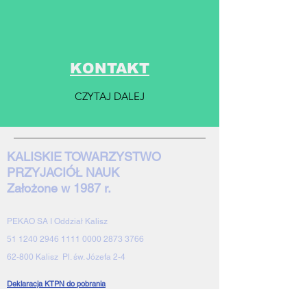
KONTAKT
CZYTAJ DALEJ
KALISKIE TOWARZYSTWO
PRZYJACIÓŁ NAUK
Założone w 1987 r.
PEKAO SA I Oddział Kalisz
51 1240 2946 1111 0000 2873 3766
62-800 Kalisz Pl. św. Józefa 2-4
Deklaracja KTPN do pobrania
W ciągu ponad trzydziestu lat działalności