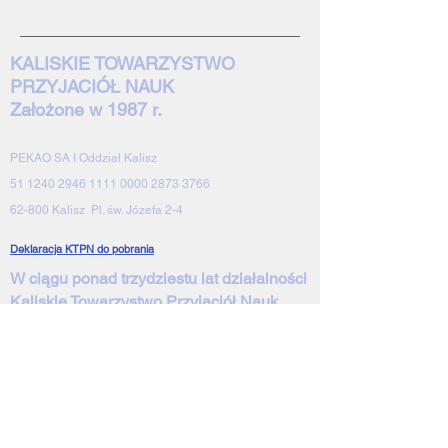
KALISKIE TOWARZYSTWO
PRZYJACIÓŁ NAUK
Założone w 1987 r.
PEKAO SA I Oddział Kalisz
51 1240 2946 1111 0000 2873 3766
62-800 Kalisz Pl. św. Józefa 2-4
Deklaracja KTPN do pobrania
W ciągu ponad trzydziestu lat działalności
Kaliskie Towarzystwo Przyjaciół Nauk
siłami i pracą swoich członków osiągnęło
następujące rezultaty:
Towarzystwo stało się bardzo znaczącym
elementem naukowego
i kulturalnego pejzażu Kalisza i ziemi
kaliskiej;