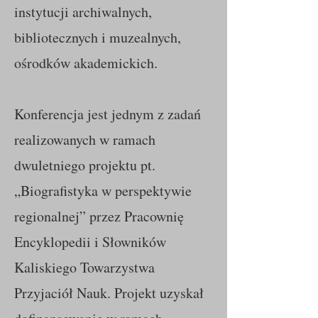
instytucji archiwalnych,
bibliotecznych i muzealnych,
ośrodków akademickich.
Konferencja jest jednym z zadań
realizowanych w ramach
dwuletniego projektu pt.
„Biografistyka w perspektywie
regionalnej” przez Pracownię
Encyklopedii i Słowników
Kaliskiego Towarzystwa
Przyjaciół Nauk. Projekt uzyskał