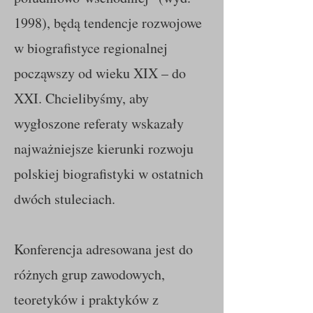
1998), będą tendencje rozwojowe
w biografistyce regionalnej
począwszy od wieku XIX – do
XXI. Chcielibyśmy, aby
wygłoszone referaty wskazały
najważniejsze kierunki rozwoju
polskiej biografistyki w ostatnich
dwóch stuleciach.
Konferencja adresowana jest do
różnych grup zawodowych,
teoretyków i praktyków z