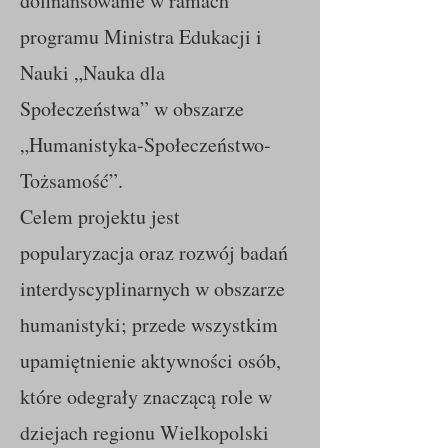
dofinansowanie w ramach
programu Ministra Edukacji i
Nauki „Nauka dla
Społeczeństwa” w obszarze
„Humanistyka-Społeczeństwo-
Tożsamość”.
Celem projektu jest
popularyzacja oraz rozwój badań
interdyscyplinarnych w obszarze
humanistyki; przede wszystkim
upamiętnienie aktywności osób,
które odegrały znaczącą role w
dziejach regionu Wielkopolski