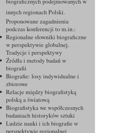
biograficznych podejmowanych w
innych regionach Polski.
Proponowane zagadnienia
podczas konferencji to m.in.:
Regionalne słowniki biograficzne
w perspektywie globalnej.
Tradycje i perspektywy
Źródła i metody badań w
biografii
Biografie: losy indywidualne i
zbiorowe
Relacje między biografistyką
polską a światową
Biografistyka we współczesnych
badaniach historyków sztuki
Ludzie nauki i ich biografie w
perspektywie regionalnej