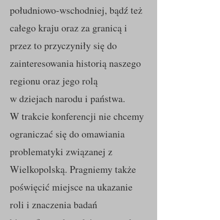
południowo-wschodniej, bądź też
całego kraju oraz za granicą i
przez to przyczyniły się do
zainteresowania historią naszego
regionu oraz jego rolą
w dziejach narodu i państwa.
W trakcie konferencji nie chcemy
ograniczać się do omawiania
problematyki związanej z
Wielkopolską. Pragniemy także
poświęcić miejsce
na ukazanie
roli i znaczenia badań