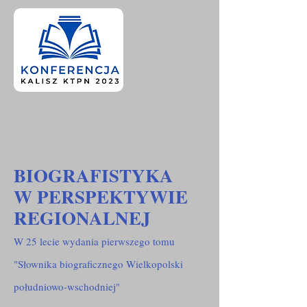
BIOGRAFISTYKA
W PERSPEKTYWIE
REGIONALNEJ
W 25 lecie wydania pierwszego tomu
"Słownika biograficznego Wielkopolski
południowo-wschodniej"