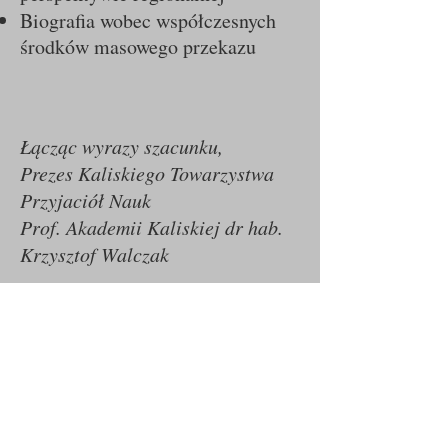
Biografia wobec współczesnych
środków masowego przekazu
Łącząc wyrazy szacunku,
Prezes Kaliskiego Towarzystwa
Przyjaciół Nauk
Prof. Akademii Kaliskiej dr hab.
Krzysztof Walczak
Przewodnicząca Komitetu
Organizacyjnego
Dr Bogumiła Celer