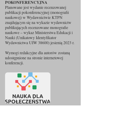
POKONFERENCYJNA
Planowane jest wydanie recenzowanej
publikacji pokonferencyjnej (monografii
naukowej) w Wydawnictwie KTPN
znajdującym się na wykazie wydawnictw
publikujących recenzowane monografie
naukowe – wykaz Ministerstwa Edukacji i
Nauki (Unikatowy Identyfikator
Wydawnictwa UIW 38600) jesienią 2023 r.
Wymogi redakcyjne dla autorów zostaną
udostępnione na stronie internetowej
konferencji.
Projekt dofinansowany ze środków