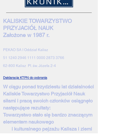
KRONIKA 2021
KALISKIE TOWARZYSTWO
PRZYJACIÓŁ NAUK
Założone w 1987 r.
PEKAO SA I Oddział Kalisz
51 1240 2946 1111 0000 2873 3766
62-800 Kalisz Pl. św. Józefa 2-4
Deklaracja KTPN do pobrania
W ciągu ponad trzydziestu lat działalności
Kaliskie Towarzystwo Przyjaciół Nauk
siłami i pracą swoich członków osiągnęło
następujące rezultaty:
Towarzystwo stało się bardzo znaczącym
elementem naukowego
i kulturalnego pejzażu Kalisza i ziemi
kaliskiej;