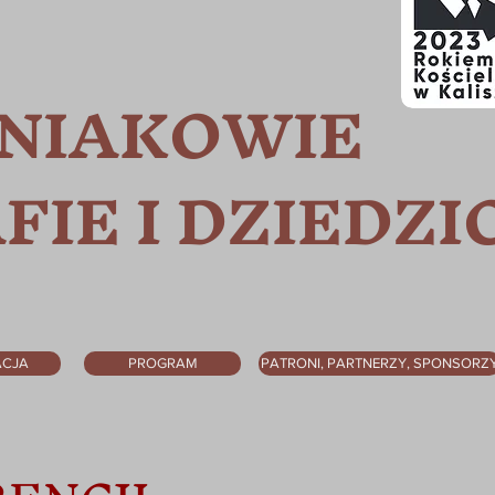
LNIAKOW
IE
AFIE I DZIEDZ
ACJA
PROGRAM
PATRONI, PARTNERZY, SPONSORZ