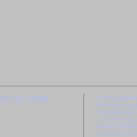
JACIÓŁ NAUK
W ciągu ponad trzy
Nauk siłami i prac
Towarzystwo stał
i kulturalnego pej
Znaczący pozostaj
środowiska nauko