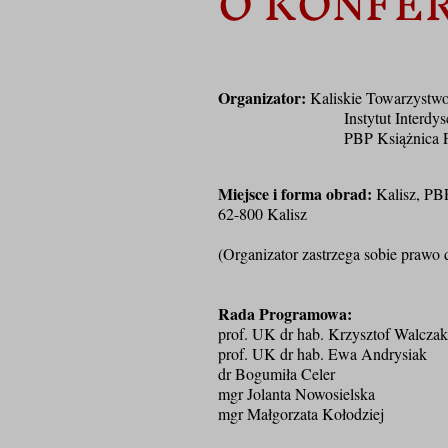
O KONFER
Organizator:
Kaliskie Towarzystwo
Instytut Interdyscyplinarnyc
PBP Książnica Pedagogiczn
Miejsce i forma obrad:
Kalisz, PBP
62-800 Kalisz
(Organizator zastrzega sobie prawo 
Rada Programowa:
prof. UK dr hab. Krzysztof Walczak
prof. UK dr hab. Ewa Andrysiak
dr Bogumiła Celer
mgr Jolanta Nowosielska
mgr Małgorzata Kołodziej