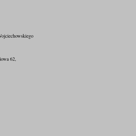
jciechowskiego
iowa 62,