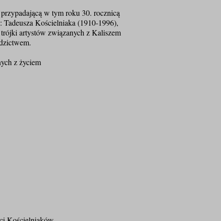
 przypadającą w tym roku 30. rocznicą
i: Tadeusza Kościelniaka (1910-1996),
trójki artystów związanych z Kaliszem
edzictwem.
nych z życiem
aci Kościelniaków.