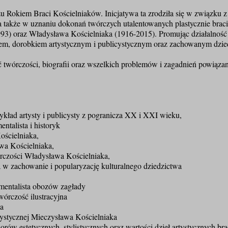
u Rokiem Braci Kościelniaków. Inicjatywa ta zrodziła się w związku z
a także w uznaniu dokonań twórczych utalentowanych plastycznie brac
3) oraz Władysława Kościelniaka (1916-2015). Promując działalność 
ciem, dorobkiem artystycznym
i publicystycznym oraz zachowanym dzi
twórczości, biografii oraz wszelkich problemów i zagadnień powiąza
ład artysty i publicysty z pogranicza XX i XXI wieku,
talista i historyk
ościelniaka,
wa Kościelniaka,
rczości Władysława Kościelniaka,
 w zachowanie i popularyzację kulturalnego dziedzictwa
entalista obozów zagłady
órczość ilustracyjna
ka
stycznej Mieczysława Kościelniaka
ów estetycznych, stylistycznych oraz wartości dzieł artystycznych br