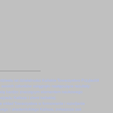
dziestu lat działalności Kaliskie Towarzystwo Przyjaciół
ą swoich członków osiągnęło następujące rezultaty:
o się bardzo znaczącym elementem naukowego
zażu Kalisza i ziemi kaliskiej;
e wkład Towarzystwa w formowanie i rozwijanie
wego
i akademickiego Kalisza, zwłaszcza zaś