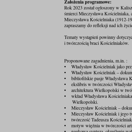
Założenia programowe:
Rok 2023 został ogłoszony w Kalisz
śmierci Mieczysława Kościelniaka, 
Mieczysława Kościelniaka (1912-199
zapraszamy do refleksji nad ich ży
Tematy wystąpień powinny dotyczyć 
i twórczością braci Kościelniaków.
Proponowane zagadnienia, m.in. :
• Władysław Kościelniak jako przyk
• Władysław Kościelniak – dokumen
• bibliofilskie pasje Władysława K
• ekslibris w twórczości Władysła
• architektura Wielkopolski w twó
• wkład Władysława Kościelniaka
Wielkopolski.
• Mieczysław Kościelniak – dokum
• Mieczysław Kościelniak i jego tw
• twórczość Tadeusz
a Kościelnia
• motyw więźnia w twórczości arty
• naukowa synteza, określenie walor