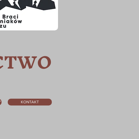
ICTWO
Y
KONTAKT