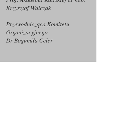
Krzysztof Walczak
Przewodnicząca Komitetu
Organizacyjnego
Dr Bogumiła Celer
Call
509 739 657
Email
konferencja.ktpn@gmail.com