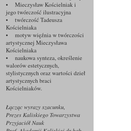
• Mieczysław Kościelniak i
jego twórczość ilustracyjna
• twórczość Tadeusza
Kościelniaka
• motyw więźnia w twórczości
artystycznej Mieczysława
Kościelniaka
• naukowa synteza, określenie
walorów estetycznych,
stylistycznych oraz wartości dzieł
artystycznych braci
Kościelniaków.
Łącząc wyrazy szacunku,
Prezes
Kaliskiego Towarzystwa
Przyjaciół Nauk
Prof. Akademii Kaliskiej dr hab.