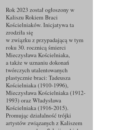
Rok 2023 został ogłoszony w
Kaliszu Rokiem Braci
Kościelniaków. Inicjatywa ta
zrodziła się
w związku z przypadającą w tym
roku 30. rocznicą śmierci
Mieczysława Kościelniaka,
a także w uznaniu dokonań
twórczych utalentowanych
plastycznie braci: Tadeusza
Kościelniaka
(1910-1996)
,
Mieczysława Kościelniaka
(1912-
1993)
oraz Władysława
Kościelniaka
(1916-2015)
.
Promując działalność trójki
artystów związanych z Kaliszem