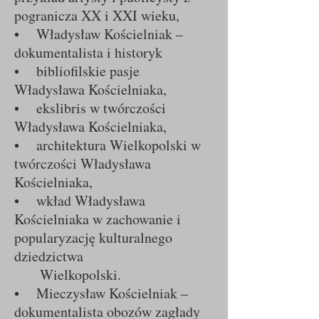
pogranicza XX i XXI wieku,
• Władysław Kościelniak –
dokumentalista i historyk
• bibliofilskie pasje
Władysława Kościelniaka,
• ekslibris w twórczości
Władysława Kościelniaka,
• architektura Wielkopolski w
twórczości Władysława
Kościelniaka,
• wkład Władysława
Kościelniaka w zachowanie i
popularyzację kulturalnego
dziedzictwa
Wielkopolski.
• Mieczysław Kościelniak –
dokumentalista obozów zagłady