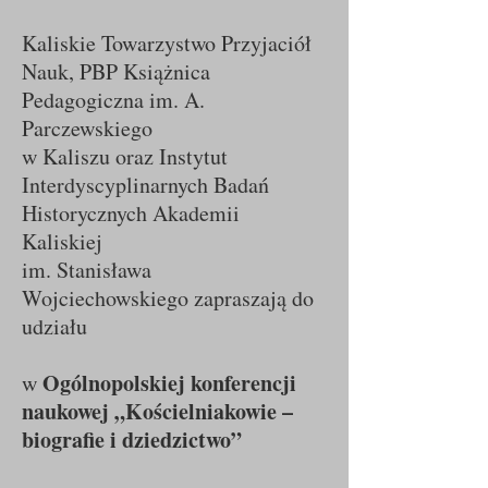
Kaliskie Towarzystwo Przyjaciół
Nauk, PBP Książnica
Pedagogiczna im. A.
Parczewskiego
w Kaliszu oraz Instytut
Interdyscyplinarnych Badań
Historycznych Akademii
Kaliskiej
im. Stanisława
Wojciechowskiego zapraszają do
udziału
Ogólnopolskiej konferencji
w
naukowej „Kościelniakowie –
biografie i dziedzictwo”