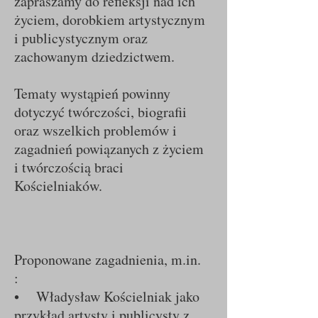
zapraszamy do refleksji nad ich
życiem, dorobkiem artystycznym
i publicystycznym oraz
zachowanym dziedzictwem.
Tematy wystąpień powinny
dotyczyć twórczości, biografii
oraz wszelkich problemów i
zagadnień powiązanych z życiem
i twórczością braci
Kościelniaków.
Proponowane zagadnienia, m.in.
:
• Władysław Kościelniak jako
przykład artysty i publicysty z