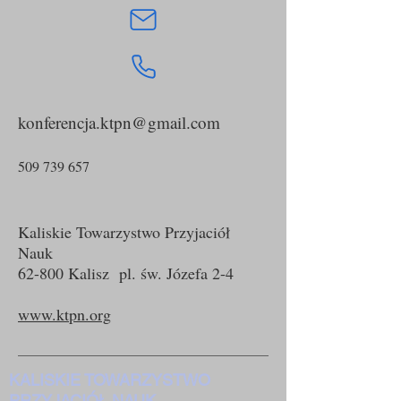
konferencja.ktpn@gmail.com
509 739 657
Kaliskie Towarzystwo Przyjaciół
Nauk
62-800 Kalisz pl. św. Józefa 2-4
www.ktpn.org
KALISKIE TOWARZYSTWO
PRZYJACIÓŁ NAUK