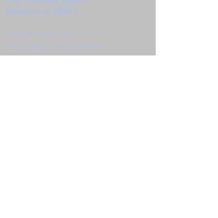
Założone w 1987 r.
PEKAO SA I Oddział Kalisz
51 1240 2946 1111 0000 2873 3766
62-800 Kalisz Pl. św. Józefa 2-4
Deklaracja KTPN do pobrania
W ciągu ponad trzydziestu lat działalności
Kaliskie Towarzystwo Przyjaciół Nauk
siłami i pracą swoich członków osiągnęło
następujące rezultaty:
Towarzystwo stało się bardzo znaczącym
elementem naukowego
i kulturalnego pejzażu Kalisza i ziemi
kaliskiej;
Znaczący pozostaje wkład Towarzystwa w
formowanie i rozwijanie środowiska
naukowego
i akademickiego Kalisza,
zwłaszcza zaś promowanie młodych