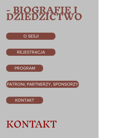
- BIOGRAFIE I
DZIEDZICTWO
O SESJI
REJESTRACJA
PROGRAM
PATRONI, PARTNERZY, SPONSORZY
KONTAKT
KONTAKT