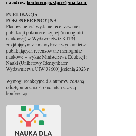
na adres:
konferencja.ktpn@gmail.com
PUBLIKACJA
POKONFERENCYJNA
Planowane jest wydanie recenzowanej
publikacji pokonferencyjnej (monografii
naukowej) w Wydawnictwie KTPN
znajdującym się na wykazie wydawnictw
publikujących recenzowane monografie
naukowe – wykaz Ministerstwa Edukacji i
Nauki (Unikatowy Identyfikator
Wydawnictwa UIW 38600) jesienią 2023 r.
Wymogi redakcyjne dla autorów zostaną
udostępnione na stronie internetowej
konferencji.