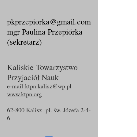
pkprzepiorka@gmail.com
mgr Paulina Przepiórka
(sekretarz)
Kaliskie Towarzystwo
Przyjaciół Nauk​
e-mail:
ktpn.kalisz@wp.pl
www.ktpn.org
62-800 Kalisz pl. św. Józefa 2-4-
6