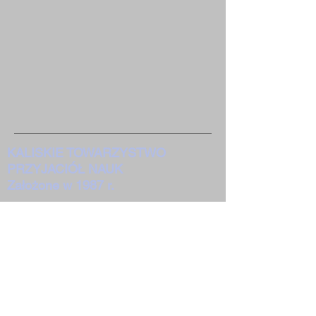
KALISKIE TOWARZYSTWO
PRZYJACIÓŁ NAUK
Założone w 1987 r.
PEKAO SA I Oddział Kalisz
51 1240 2946 1111 0000 2873 3766
62-800 Kalisz Pl. św. Józefa 2-4
Deklaracja KTPN do pobrania
W ciągu ponad trzydziestu lat działalności