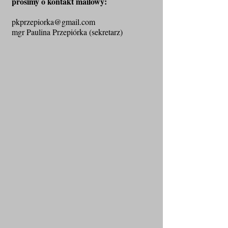
prosimy o kontakt mailowy:
pkprzepiorka@gmail.com
mgr Paulina Przepiórka (sekretarz)